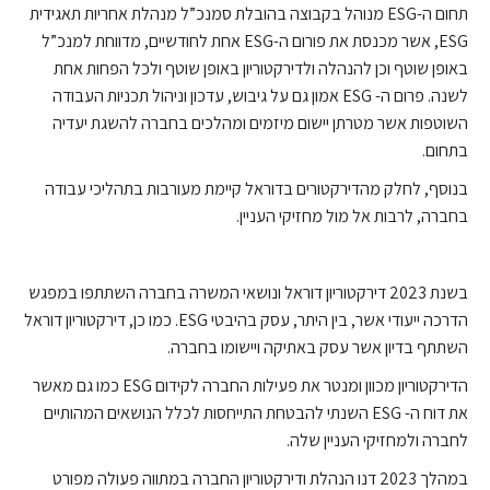
תחום ה-ESG מנוהל בקבוצה בהובלת סמנכ”ל מנהלת אחריות תאגידית
ESG, אשר מכנסת את פורום ה-ESG אחת לחודשיים, מדווחת למנכ”ל
באופן שוטף וכן להנהלה ולדירקטוריון באופן שוטף ולכל הפחות אחת
לשנה. פרום ה- ESG אמון גם על גיבוש, עדכון וניהול תכניות העבודה
השוטפות אשר מטרתן יישום מיזמים ומהלכים בחברה להשגת יעדיה
בתחום.
בנוסף, לחלק מהדירקטורים בדוראל קיימת מעורבות בתהליכי עבודה
בחברה, לרבות אל מול מחזיקי העניין.
בשנת 2023 דירקטוריון דוראל ונושאי המשרה בחברה השתתפו במפגש
הדרכה ייעודי אשר, בין היתר, עסק בהיבטי ESG. כמו כן, דירקטוריון דוראל
השתתף בדיון אשר עסק באתיקה ויישומו בחברה.
הדירקטוריון מכוון ומנטר את פעילות החברה לקידום ESG כמו גם מאשר
את דוח ה- ESG השנתי להבטחת התייחסות לכלל הנושאים המהותיים
לחברה ולמחזיקי העניין שלה.
במהלך 2023 דנו הנהלת ודירקטוריון החברה במתווה פעולה מפורט