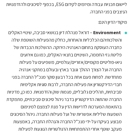
ליישום תכניות עבודה ומיזמים לקידום ESG, בכפוף לסיכונים ולהזדמנויות
הניצבים בפני החברה.
מיקודי הדיון הינם:
Environment
– דוראל מנהלת דיון בנושאי סביבה, שינויי האקלים
והשלכותיהם הכלכליות והאחרות, כחלק מהפעילות השוטפת שלה
כחברה העוסקת בתחום האנרגיה הירוקה. ההשלכות הכבדות של
פליטת גזי החממה, השינויים בתנאי האקלים, כמו גם אירועים
גיאו-פוליטיים מקומיים/אזוריים/עולמיים, משפיעים על פעילות
החברה ועל הצורך ההולך וגובר בארץ ובעולם במתקני אנרגיה
מתחדשת. לפחות פעם אחת בכל רבעון סוקר מנכ”ל החברה בפני
חברי הדירקטוריון את פעילות החברה, לרבות סוגיות אקלימיות
סביבתיות, תהליכים גלובליים, מגמות שוק והזדמנויות. כמו כן, מדיניות
החברה שהתווה הדירקטוריון בדבר ניהול סיכונים סביבתיים, מתמקדת
בהתאמת המערכות לדרישות הדין על מנת לצמצם למינימום
השפעות שליליות אפשריות של ועל פעילות החברה. ניהול הסיכונים
מבוצע בעיקרו על-ידי מנכ”ל החברה והנהלת החברה, באמצעות
מעקב שוטף אחרי ההתפתחויות הרגולטוריות הנוגעות לפעילות