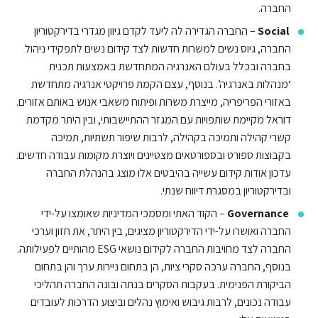
החברה.
Social
– החברה הגדירה לה ליעד לקדם גיוון מגדרי בדירקטוריון
החברה, גיוס נשים למשרות חדשות לצד קידום נשים לתפקידי ניהול
בחברה ובכלל בעולם האנרגיה המתחדשת באמצעות תכנית
‘מנהלות באנרגיה’. בנוסף, עצם הקמת פרויקטי אנרגיה מתחדשת
באזורי הפריפריה, מייצרת משרות ופיתוח משאבי אנוש באותם אזורים.
דוראל מקיימת שותפויות עם המגזר ההתיישבותי, ובין היתר מקדמת
קשרי קהילה ותמיכה בקהילה, לרבות שיפור תשתיות, תמיכה
בקבוצות ספורט ובספורטאים מצטיינים ויוצרת מקומות עבודה חדשים.
עדכון אודות קידום עשייה בהיבטים אלו מוצג בהנהלת החברה
ובדירקטוריון במסגרת דיווח שנתי.
Governance
– הקוד האתי ומסמכי המדיניות שאומצו על-ידי
החברה ואושרו על-ידי הדירקטוריון מציגים, בין היתר, את חזון וערכי
החברה לצד מחויבות החברה לקידום נושאי ESG מהותיים לפעילותה.
בנוסף, החברה ערכה סקרי ציות, הן בתחום ניירות ערך והן בתחום
הביקורת הפנימית. בעקבות הסקרים בנתה ובונה החברה תהליכי
עבודה נכונים, לרבות גיבוש ואימוץ נהלים וביצוע הדרכות לעובדים